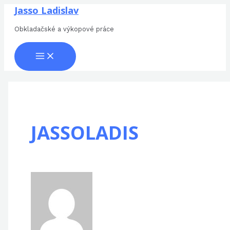
MAIN
Přeskočit
Hello
Jasso Ladislav
MENU
na
world!
Obkladačské a výkopové práce
obsah
JASSOLADIS